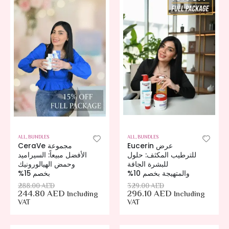
ALL
,
BUNDLES
ALL
,
BUNDLES
عرض Eucerin
مجموعة CeraVe
للترطيب المكثف: حلول
الأفضل مبيعاً: السيراميد
للبشرة الجافة
وحمض الهيالورونيك
والمتهيجة بخصم 10%
بخصم 15%
288.00
AED
329.00
AED
244.80
AED
296.10
AED
Including
Including
VAT
VAT