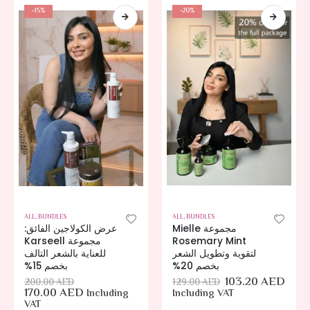
-15%
-20%
ALL
,
BUNDLES
ALL
,
BUNDLES
مجموعة Mielle
عرض الكولاجين الفائق:
مجموعة Karseell
Rosemary Mint
لتقوية وتطويل الشعر
للعناية بالشعر التالف
بخصم 20%
بخصم 15%
103.20
AED
200.00
AED
129.00
AED
170.00
AED
Including
Including VAT
VAT