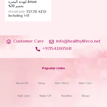
Anua لتهدئة البشرة
بخصم 10%
137.70
AED
153.00
AED
Including VAT
Customer Care
info@healthylifeco.net
+971542005141
Popular Links
About US
Shop
Hot Offers
Skin Care
Hair care
Make UP
Bundles
Blogs