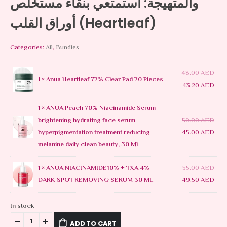
والمتهيجة: استمتعي بنقاء مستخلص
أوراق القلب (Heartleaf)
Categories:
All
,
Bundles
48.00
AED
1 ×
Anua Heartleaf 77% Clear Pad 70 Pieces
43.20
AED
1 ×
ANUA Peach 70% Niacinamide Serum
brightening hydrating face serum
50.00
AED
hyperpigmentation treatment reducing
45.00
AED
melanine daily clean beauty, 30 ML
1 ×
ANUA NIACINAMIDE10% + TXA 4%
55.00
AED
DARK SPOT REMOVING SERUM 30 ML
49.50
AED
In stock
ADD TO CART