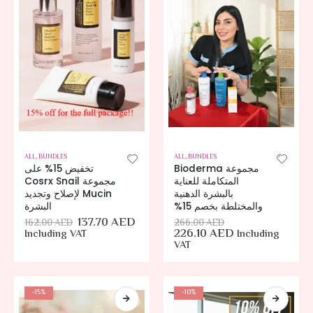
ALL
,
BUNDLES
ALL
,
BUNDLES
مجموعة Bioderma
تخفيض 15% على
المتكاملة للعناية
مجموعة Cosrx Snail
بالبشرة الدهنية
Mucin لإصلاح وتجديد
والمختلطة بخصم 15%
البشرة
137.70
AED
162.00
AED
266.00
AED
226.10
AED
Including VAT
Including
VAT
-15%
-10%