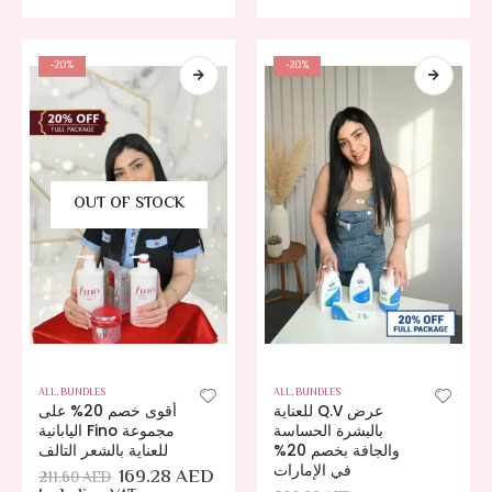
-20%
-20%
OUT OF STOCK
ALL
,
BUNDLES
ALL
,
BUNDLES
عرض Q.V للعناية
أقوى خصم 20% على
بالبشرة الحساسة
مجموعة Fino اليابانية
والجافة بخصم 20%
للعناية بالشعر التالف
في الإمارات
169.28
AED
211.60
AED